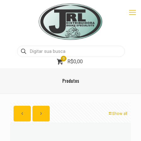
0
R$0,00
Produtos
Show all