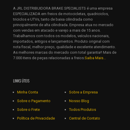
E-
A JRL DISTRIBUIDORA BRAKE SPECIALISTS é uma empresa
mail
*
ESPECIALIZADA em freios de motocicletas, quadriciclos,
Salvar meus dados neste navegador para a próxima vez que
triciclos e UTVs, tanto de baixa cilindrada como
eu comentar.
principalmente de alta cilindrada. Empresa atua no mercado
com vendas em atacado e varejo a mais de 15 anos.
Trabalhamos com todos os modelos, veículos nacionais,
importados, antigos e lançamentos. Produto original com
nota fiscal, melhor preço, qualidade e excelente atendimento.
As melhores marcas do mercado com total garantia!! Mais de
7.000 itens de peças relacionadas a freios:
Saiba Mais...
LINKS ÚTEIS
Minha Conta
Sobre a Empresa
Sobre o Pagamento
Nosso Blog
Sobre o Frete
Todos Produtos
Política de Privacidade
Central de Contato