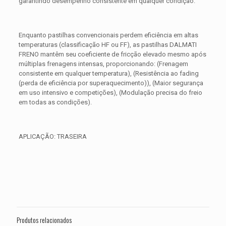
garantindo desempenho consistente em qualquer condição.
Enquanto pastilhas convencionais perdem eficiência em altas
temperaturas (classificação HF ou FF), as pastilhas DALMATI
FRENO mantêm seu coeficiente de fricção elevado mesmo após
múltiplas frenagens intensas, proporcionando: (Frenagem
consistente em qualquer temperatura), (Resistência ao fading
(perda de eficiência por superaquecimento)), (Maior segurança
em uso intensivo e competições), (Modulação precisa do freio
em todas as condições).
APLICAÇÃO: TRASEIRA
Avaliações
Peso
0,300 kg
Não há avaliações ainda.
Dimensões
15 × 15 × 5 cm
Seja o primeiro a avaliar “PASTILHA DE
FREIO TRASEIRA YAMAHA YZF R-1
Produtos relacionados
1000 ANO 2015 2016 2017 2018 2019