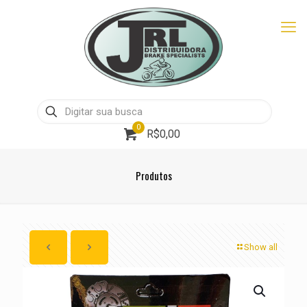
0
R$0,00
Produtos
Show all