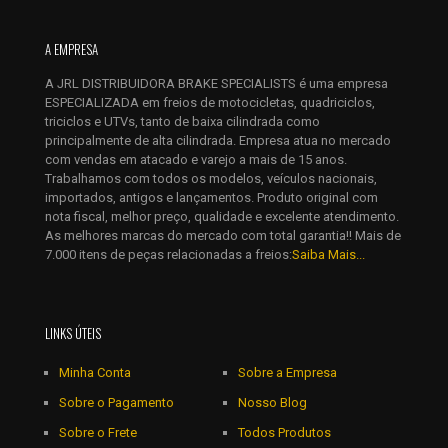
Nome
*
A EMPRESA
A JRL DISTRIBUIDORA BRAKE SPECIALISTS é uma empresa
E-
ESPECIALIZADA em freios de motocicletas, quadriciclos,
mail
*
triciclos e UTVs, tanto de baixa cilindrada como
Salvar meus dados neste navegador para a próxima vez que
principalmente de alta cilindrada. Empresa atua no mercado
eu comentar.
com vendas em atacado e varejo a mais de 15 anos.
Trabalhamos com todos os modelos, veículos nacionais,
importados, antigos e lançamentos. Produto original com
nota fiscal, melhor preço, qualidade e excelente atendimento.
As melhores marcas do mercado com total garantia!! Mais de
7.000 itens de peças relacionadas a freios:
Saiba Mais...
LINKS ÚTEIS
Minha Conta
Sobre a Empresa
Sobre o Pagamento
Nosso Blog
Sobre o Frete
Todos Produtos