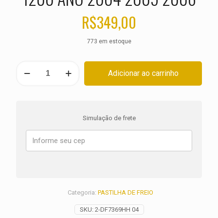
R$
349,00
773 em estoque
PASTILHA
Adicionar ao carrinho
DE
FREIO
DANTEIRA
KAWASAKI
NINJA
Simulação de frete
ZX-
12R
ZX12
1200
ANO
2004
2005
2006
Categoria:
PASTILHA DE FREIO
quantidade
SKU:
2-DF7369HH 04