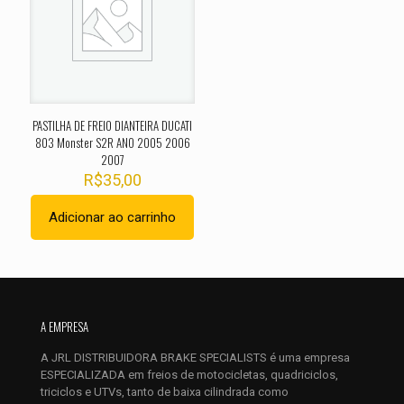
Sua avaliação
*
1 de 5
2 de 5
3 de 5
4 de 5
5 de 
estrelas
estrelas
estrelas
estrelas
estrel
PASTILHA DE FREIO DIANTEIRA DUCATI
803 Monster S2R ANO 2005 2006
2007
R$
35,00
Adicionar ao carrinho
Nome
*
E-
A EMPRESA
mail
*
A JRL DISTRIBUIDORA BRAKE SPECIALISTS é uma empresa
Salvar meus dados neste navegador para a próxima vez que
ESPECIALIZADA em freios de motocicletas, quadriciclos,
eu comentar.
triciclos e UTVs, tanto de baixa cilindrada como