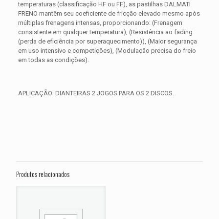
temperaturas (classificação HF ou FF), as pastilhas DALMATI
FRENO mantêm seu coeficiente de fricção elevado mesmo após
múltiplas frenagens intensas, proporcionando: (Frenagem
consistente em qualquer temperatura), (Resistência ao fading
(perda de eficiência por superaquecimento)), (Maior segurança
em uso intensivo e competições), (Modulação precisa do freio
em todas as condições).
APLICAÇÃO: DIANTEIRAS 2 JOGOS PARA OS 2 DISCOS.
Avaliações
Peso
0,650 kg
Não há avaliações ainda.
Dimensões
15 × 15 × 5 cm
Seja o primeiro a avaliar “PASTILHA DE
FREIO DANTEIRA KAWASAKI NINJA ZX-
Produtos relacionados
12R ZX12 1200 ANO 2004 2005 2006”
O seu endereço de e-mail não será publicado.
Campos
obrigatórios são marcados com
*