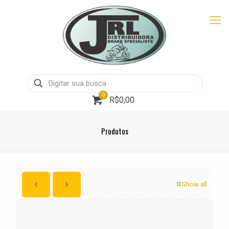
0
R$0,00
Produtos
Show all