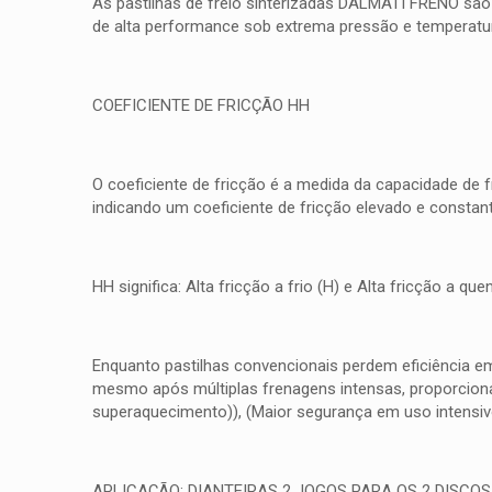
As pastilhas de freio sinterizadas DALMATI FRENO são
de alta performance sob extrema pressão e temperatura
COEFICIENTE DE FRICÇÃO HH
O coeficiente de fricção é a medida da capacidade de 
indicando um coeficiente de fricção elevado e consta
HH significa: Alta fricção a frio (H) e Alta fricção a 
Enquanto pastilhas convencionais perdem eficiência e
mesmo após múltiplas frenagens intensas, proporcionan
superaquecimento)), (Maior segurança em uso intensiv
APLICAÇÃO: DIANTEIRAS 2 JOGOS PARA OS 2 DISCOS