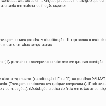
 fabricadas através de um avançado processo metalúrgico que combi
, criando um material de fricção superior.
frenagem de uma pastilha. A classificação HH representa o mais al
nte mesmo em altas temperaturas.
quente (H), garantindo desempenho consistente em qualquer condição.
m altas temperaturas (classificação HF ou FF), as pastilhas DALMA
do: (Frenagem consistente em qualquer temperatura), (Resistência 
o e competições), (Modulação precisa do freio em todas as condiç
.