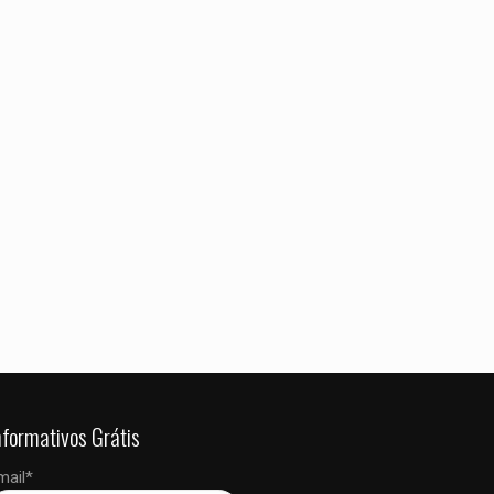
 dados neste
 a próxima vez que
nformativos Grátis
mail*