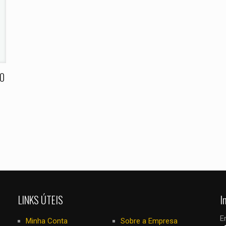
E-
Salvar meus
mail
*
navegador para
eu comentar.
00
LINKS ÚTEIS
I
E
Minha Conta
Sobre a Empresa