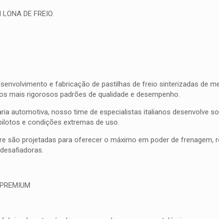
 LONA DE FREIO.
olvimento e fabricação de pastilhas de freio sinterizadas de meta
 os mais rigorosos padrões de qualidade e desempenho.
ia automotiva, nosso time de especialistas italianos desenvolve 
pilotos e condições extremas de uso.
bre são projetadas para oferecer o máximo em poder de frenagem, res
esafiadoras.
 PREMIUM