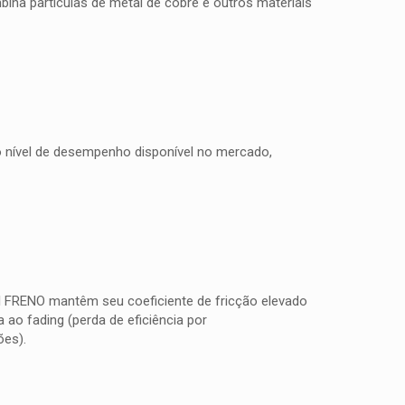
na partículas de metal de cobre e outros materiais
to nível de desempenho disponível no mercado,
TI FRENO mantêm seu coeficiente de fricção elevado
ao fading (perda de eficiência por
ões).