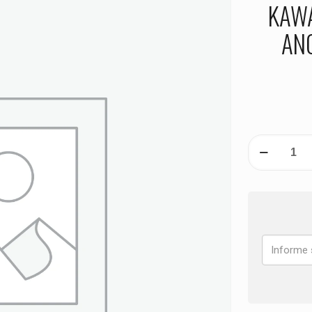
KAWA
AN
PASTILHA
DE
FREIO
DANTEIRA
KAWASAKI
VN
1600
Mean
Streak
ANO
2005
2006