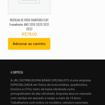
1 de 5
2 de 5
3 de 5
4 de 5
5 de 
estrelas
estrelas
estrelas
estrelas
estrel
PASTILHA DE FREIO DIANTEIRA FLRT
Freewheeler ANO 2019 2020 2021
2022
R$
78,00
Adicionar ao carrinho
Nome
*
A EMPRESA
E-
A JRL DISTRIBUIDORA BRAKE SPECIALISTS é uma empresa
mail
*
ESPECIALIZADA em freios de motocicletas, quadriciclos,
Salvar meus dados neste navegador para a próxima vez que
triciclos e UTVs, tanto de baixa cilindrada como
eu comentar.
principalmente de alta cilindrada. Empresa atua no mercado
com vendas em atacado e varejo a mais de 15 anos.
Trabalhamos com todos os modelos, veículos nacionais,