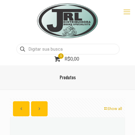
0
R$0,00
Produtos
Show all