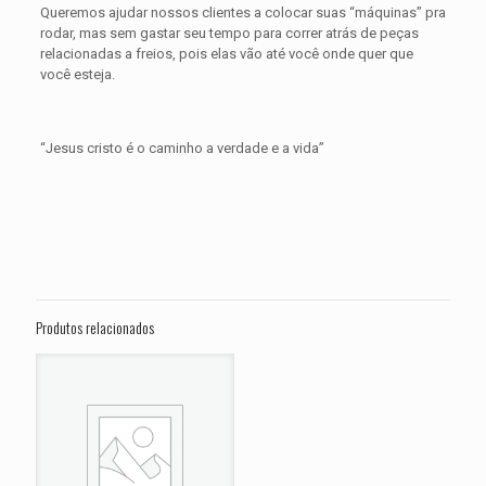
Queremos ajudar nossos clientes a colocar suas “máquinas” pra
rodar, mas sem gastar seu tempo para correr atrás de peças
relacionadas a freios, pois elas vão até você onde quer que
você esteja.
“Jesus cristo é o caminho a verdade e a vida”
Avaliações
Peso
0,500 kg
Não há avaliações ainda.
Dimensões
15 × 15 × 5 cm
Seja o primeiro a avaliar “PASTILHA DE
FREIO DIANTEIRA DUCATI 1103
Produtos relacionados
Panigale V4S ANO 2018 2019 2020
2021 2022 2023 2024”
O seu endereço de e-mail não será publicado.
Campos
obrigatórios são marcados com
*
Sua avaliação
*