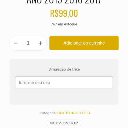
R$
99,00
767 em estoque
PASTILHA
Adicionar ao carrinho
DE
FREIO
DIANTEIRA
DUCATI
1200
Simulação de frete
Monster
S
Stripe
ANO
2015
2016
2017
quantidade
Categoria:
PASTILHA DE FREIO
SKU:
2-119 TK 62