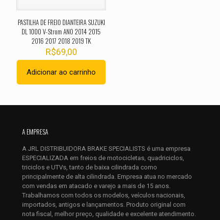
PASTILHA DE FREIO DIANTEIRA SUZUKI
DL 1000 V-Strom ANO 2014 2015
2016 2017 2018 2019 TK
R$
69,00
Adicionar ao carrinho
Nome
*
E-
A EMPRESA
mail
*
A JRL DISTRIBUIDORA BRAKE SPECIALISTS é uma empresa
Salvar meus dados neste navegador para a próxima vez que
ESPECIALIZADA em freios de motocicletas, quadriciclos,
eu comentar.
triciclos e UTVs, tanto de baixa cilindrada como
principalmente de alta cilindrada. Empresa atua no mercado
com vendas em atacado e varejo a mais de 15 anos.
Trabalhamos com todos os modelos, veículos nacionais,
importados, antigos e lançamentos. Produto original com
nota fiscal, melhor preço, qualidade e excelente atendimento.