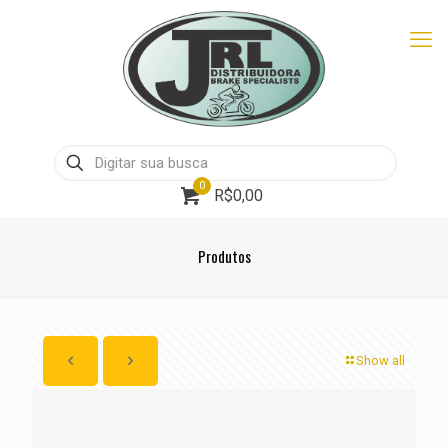
0
R$0,00
Produtos
Show all