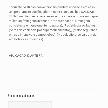
Enquanto pastilhas convencionais perdem eficiência em altas
temperaturas (classificação HF ou FF), as pastilhas DALMATI
FRENO mantêm seu coeficiente de fricção elevado mesmo após
múltiplas frenagens intensas, proporcionando: (Frenagem
consistente em qualquer temperatura), (Resistência ao fading
(perda de eficiência por superaquecimento)), (Maior segurança
em uso intensivo e competições), (Modulação precisa do freio
em todas as condições).
APLICAÇÃO: DIANTEIRA
Avaliações
Peso
0,350 kg
Não há avaliações ainda.
Dimensões
15 × 15 × 5 cm
Seja o primeiro a avaliar “PASTILHA DE
FREIO DIANTEIRA HARLEY XL 1200 C
Produtos relacionados
CA CB CP Custom ANO 2014 2015 2016
2017 2018 2019”