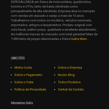
ESPECIALIZADA em freios de motocicletas, quadriciclos,
Salvar meus dados neste navegador para a próxima vez que
triciclos e UTVs, tanto de baixa cilindrada como
eu comentar.
principalmente de alta cilindrada. Empresa atua no mercado
com vendas em atacado e varejo a mais de 15 anos.
Trabalhamos com todos os modelos, veículos nacionais,
importados, antigos e lançamentos. Produto original com
nota fiscal, melhor preço, qualidade e excelente atendimento.
As melhores marcas do mercado com total garantia!! Mais de
7.000 itens de peças relacionadas a freios:
Saiba Mais...
LINKS ÚTEIS
Minha Conta
Sobre a Empresa
Sobre o Pagamento
Nosso Blog
Sobre o Frete
Todos Produtos
Política de Privacidade
Central de Contato
Informativos Grátis