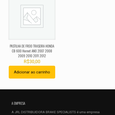
O seu endereço de e-mail não será publicado.
Campos
obrigatórios são marcados com
*
Sua avaliação
*
1 de 5
2 de 5
3 de 5
4 de 5
5 de 
estrelas
estrelas
estrelas
estrelas
estrel
PASTILHA DE FREIO TRASEIRA HONDA
CB 600 Hornet ANO 2007 2008
2009 2010 2011 2012
R$
30,00
Adicionar ao carrinho
Nome
*
A EMPRESA
E-
A JRL DISTRIBUIDORA BRAKE SPECIALISTS é uma empresa
mail
*