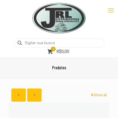
0
R$0,00
Produtos
Show all