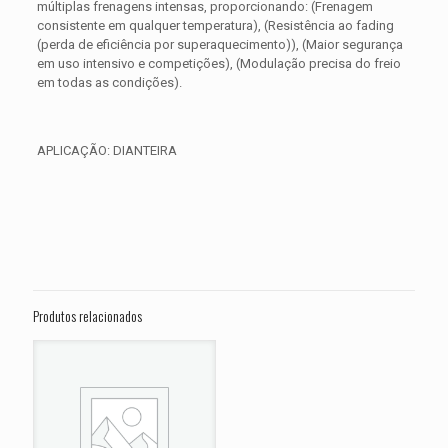
múltiplas frenagens intensas, proporcionando: (Frenagem
consistente em qualquer temperatura), (Resistência ao fading
(perda de eficiência por superaquecimento)), (Maior segurança
em uso intensivo e competições), (Modulação precisa do freio
em todas as condições).
APLICAÇÃO: DIANTEIRA
Avaliações
Peso
0,350 kg
Não há avaliações ainda.
Dimensões
15 × 15 × 5 cm
Seja o primeiro a avaliar “PASTILHA DE
FREIO DIANTEIRA HARLEY XL 1200 CX
Produtos relacionados
ANO 2017”
O seu endereço de e-mail não será publicado.
Campos
obrigatórios são marcados com
*
Sua avaliação
*