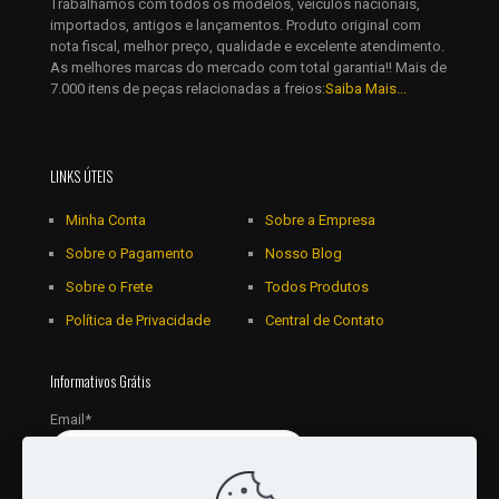
Trabalhamos com todos os modelos, veículos nacionais,
importados, antigos e lançamentos. Produto original com
nota fiscal, melhor preço, qualidade e excelente atendimento.
As melhores marcas do mercado com total garantia!! Mais de
7.000 itens de peças relacionadas a freios:
Saiba Mais...
LINKS ÚTEIS
Minha Conta
Sobre a Empresa
Sobre o Pagamento
Nosso Blog
Sobre o Frete
Todos Produtos
Política de Privacidade
Central de Contato
Informativos Grátis
Email*