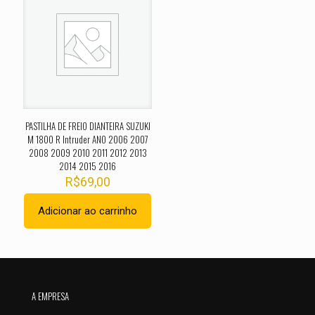
O seu endereço de e-mail não será publicado.
Campos
obrigatórios são marcados com
*
Sua avaliação
*
1 de 5
2 de 5
3 de 5
4 de 5
5 de 
estrelas
estrelas
estrelas
estrelas
estrel
PASTILHA DE FREIO DIANTEIRA SUZUKI
M 1800 R Intruder ANO 2006 2007
2008 2009 2010 2011 2012 2013
2014 2015 2016
R$
69,00
Adicionar ao carrinho
Nome
*
A EMPRESA
E-
mail
*