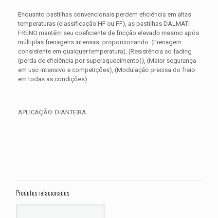
Enquanto pastilhas convencionais perdem eficiência em altas
temperaturas (classificação HF ou FF), as pastilhas DALMATI
FRENO mantêm seu coeficiente de fricção elevado mesmo após
múltiplas frenagens intensas, proporcionando: (Frenagem
consistente em qualquer temperatura), (Resistência ao fading
(perda de eficiência por superaquecimento)), (Maior segurança
em uso intensivo e competições), (Modulação precisa do freio
em todas as condições).
APLICAÇÃO: DIANTEIRA
Avaliações
Peso
0,350 kg
Não há avaliações ainda.
Dimensões
15 × 15 × 5 cm
Seja o primeiro a avaliar “PASTILHA DE
FREIO DIANTEIRA HARLEY XL 1200 N
Produtos relacionados
Nightster ANO 2007 2008 2009 2010
2011 2012”