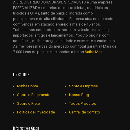
A JRL DISTRIBUIDORA BRAKE SPECIALISTS é uma empresa
Salvar meus dados neste navegador para a próxima vez que
ESPECIALIZADA em freios de motocicletas, quadriciclos,
eu comentar.
triciclos e UTVs, tanto de baixa cilindrada como
principalmente de alta cilindrada. Empresa atua no mercado
com vendas em atacado e varejo a mais de 15 anos.
Trabalhamos com todos os modelos, veículos nacionais,
importados, antigos e lançamentos. Produto original com
nota fiscal, melhor preço, qualidade e excelente atendimento.
As melhores marcas do mercado com total garantia!! Mais de
7.000 itens de peças relacionadas a freios:
Saiba Mais...
LINKS ÚTEIS
Minha Conta
Sobre a Empresa
Sobre o Pagamento
Nosso Blog
Sobre o Frete
Todos Produtos
Política de Privacidade
Central de Contato
Informativos Grátis