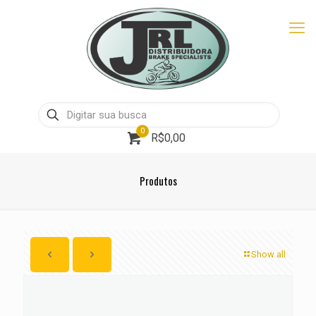
0
R$0,00
Produtos
Show all