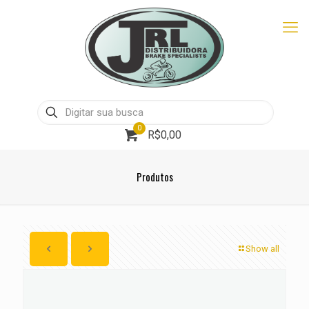
0
R$0,00
Produtos
Show all