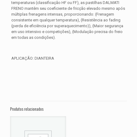
temperaturas (classificação HF ou FF), as pastilhas DALMATI
FRENO mantêm seu coeficiente de fricção elevado mesmo após
múltiplas frenagens intensas, proporcionando: (Frenagem
consistente em qualquer temperatura), (Resistência ao fading
(perda de eficiência por superaquecimento)), (Maior segurança
em uso intensivo e competições), (Modulação precisa do freio
em todas as condições).
APLICAÇÃO: DIANTEIRA
Avaliações
Peso
0,350 kg
Não há avaliações ainda.
Dimensões
15 × 15 × 5 cm
Seja o primeiro a avaliar “PASTILHA DE
FREIO DIANTEIRA HARLEY XL 1200 X
Produtos relacionados
Forty-Eight ANO 2011 2012 2013”
O seu endereço de e-mail não será publicado.
Campos
obrigatórios são marcados com
*