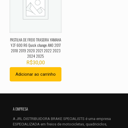
Sua avaliação
*
1 de 5
2 de 5
3 de 5
4 de 5
5 de 
estrelas
estrelas
estrelas
estrelas
estrel
PASTILHA DE FREIO TRASEIRA YAMAHA
YZF 600 R6 Quick change ANO 2017
2018 2019 2020 2021 2022 2023
2024 2025
R$
30,00
Adicionar ao carrinho
Nome
*
E-
mail
*
A EMPRESA
Salvar meus dados neste navegador para a próxima vez que
A JRL DISTRIBUIDORA BRAKE SPECIALISTS é uma empresa
eu comentar.
ESPECIALIZADA em freios de motocicletas, quadriciclos,