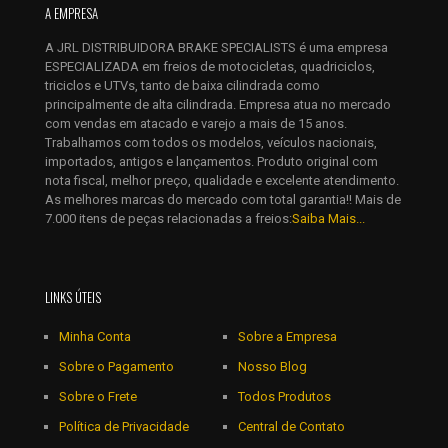
A EMPRESA
E-
mail
*
A JRL DISTRIBUIDORA BRAKE SPECIALISTS é uma empresa
Salvar meus dados neste navegador para a próxima vez que
ESPECIALIZADA em freios de motocicletas, quadriciclos,
eu comentar.
triciclos e UTVs, tanto de baixa cilindrada como
principalmente de alta cilindrada. Empresa atua no mercado
com vendas em atacado e varejo a mais de 15 anos.
Trabalhamos com todos os modelos, veículos nacionais,
importados, antigos e lançamentos. Produto original com
nota fiscal, melhor preço, qualidade e excelente atendimento.
As melhores marcas do mercado com total garantia!! Mais de
7.000 itens de peças relacionadas a freios:
Saiba Mais...
LINKS ÚTEIS
Minha Conta
Sobre a Empresa
Sobre o Pagamento
Nosso Blog
Sobre o Frete
Todos Produtos
Política de Privacidade
Central de Contato