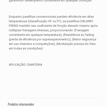
garantindo desempenho consistente em qualquer condição.
Enquanto pastilhas convencionais perdem eficiência em altas
temperaturas (classificação HF ou FF), as pastilhas DALMATI
FRENO mantêm seu coeficiente de fricção elevado mesmo após
múltiplas frenagens intensas, proporcionando: (Frenagem
consistente em qualquer temperatura), (Resistência ao fading
(perda de eficiência por superaquecimento)), (Maior segurança
em uso intensivo e competições), (Modulação precisa do freio
em todas as condições).
APLICAÇÃO: DIANTEIRA
Avaliações
Peso
0,350 kg
Não há avaliações ainda.
Dimensões
15 × 15 × 5 cm
Seja o primeiro a avaliar “PASTILHA DE
FREIO DIANTEIRA HARLEY XL 883 C
Produtos relacionados
Sportster Custo ANO 2004 2005 2006