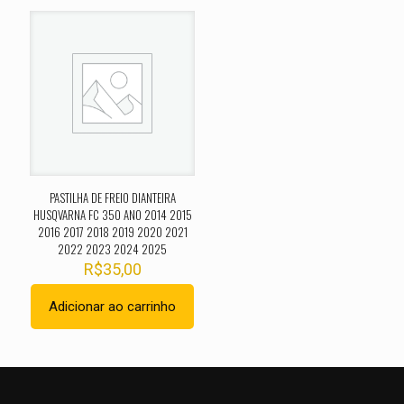
2007 2008 2009 2010 2011 2012 2013”
O seu endereço de e-mail não será publicado.
Campos
obrigatórios são marcados com
*
Sua avaliação
*
1 de 5
2 de 5
3 de 5
4 de 5
5 de 
estrelas
estrelas
estrelas
estrelas
estrel
PASTILHA DE FREIO DIANTEIRA
HUSQVARNA FC 350 ANO 2014 2015
2016 2017 2018 2019 2020 2021
2022 2023 2024 2025
R$
35,00
Adicionar ao carrinho
Nome
*