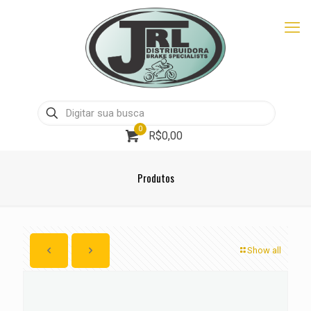
0
R$0,00
Produtos
Show all