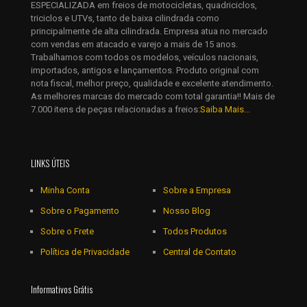
ESPECIALIZADA em freios de motocicletas, quadriciclos,
Salvar meus dados neste navegador para a próxima vez que
triciclos e UTVs, tanto de baixa cilindrada como
eu comentar.
principalmente de alta cilindrada. Empresa atua no mercado
com vendas em atacado e varejo a mais de 15 anos.
Trabalhamos com todos os modelos, veículos nacionais,
importados, antigos e lançamentos. Produto original com
nota fiscal, melhor preço, qualidade e excelente atendimento.
As melhores marcas do mercado com total garantia!! Mais de
7.000 itens de peças relacionadas a freios:
Saiba Mais...
LINKS ÚTEIS
Minha Conta
Sobre a Empresa
Sobre o Pagamento
Nosso Blog
Sobre o Frete
Todos Produtos
Política de Privacidade
Central de Contato
Informativos Grátis