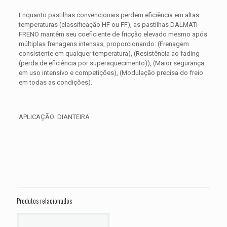
Enquanto pastilhas convencionais perdem eficiência em altas
temperaturas (classificação HF ou FF), as pastilhas DALMATI
FRENO mantêm seu coeficiente de fricção elevado mesmo após
múltiplas frenagens intensas, proporcionando: (Frenagem
consistente em qualquer temperatura), (Resistência ao fading
(perda de eficiência por superaquecimento)), (Maior segurança
em uso intensivo e competições), (Modulação precisa do freio
em todas as condições).
APLICAÇÃO: DIANTEIRA
Avaliações
Peso
0,350 kg
Não há avaliações ainda.
Dimensões
15 × 15 × 5 cm
Seja o primeiro a avaliar “PASTILHA DE
FREIO DIANTEIRA HARLEY XL 883 L
Produtos relacionados
Sportster Low ANO 2006 2007 2008
2009 2010 2011 2012 2013”