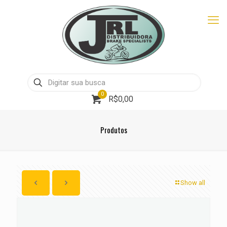
0
R$0,00
Produtos
Show all