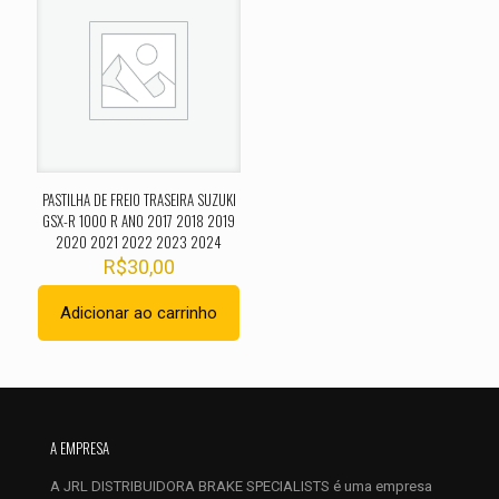
O seu endereço de e-mail não será publicado.
Campos
obrigatórios são marcados com
*
Sua avaliação
*
1 de 5
2 de 5
3 de 5
4 de 5
5 de 
estrelas
estrelas
estrelas
estrelas
estrel
PASTILHA DE FREIO TRASEIRA SUZUKI
GSX-R 1000 R ANO 2017 2018 2019
2020 2021 2022 2023 2024
R$
30,00
Adicionar ao carrinho
Nome
*
A EMPRESA
E-
A JRL DISTRIBUIDORA BRAKE SPECIALISTS é uma empresa
mail
*