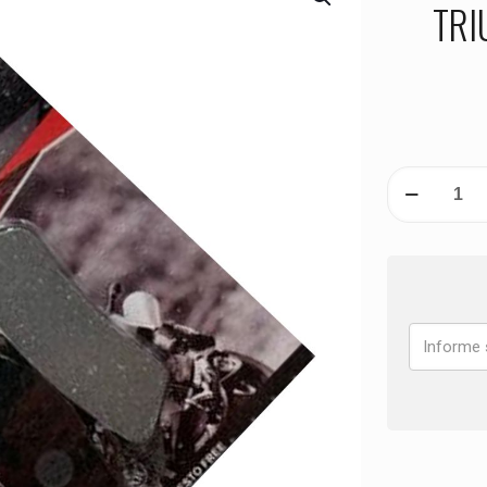
TRI
PASTILHA
DE
FREIO
DIANTEIRA
TRIUMPH
TF
450
X
ANO
2025
quantidade