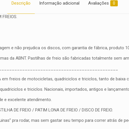
Descrição
Informação adicional
Avaliações
0
 FREIOS.
gem e não prejudica os discos, com garantia de fábrica, produto 100
ormas da ABNT. Pastilhas de freio são fabricadas totalmente sem a
______________________________________________
eios de motocicletas, quadriciclos e triciclos, tanto de baixa cil
driciclos e triciclos. Nacionais, importados, antigos e lançament
ade e excelente atendimento.
PASTILHA DE FREIO / PATIM LONA DE FREIO / DISCO DE FREIO.
nas” pra rodar, mas sem gastar seu tempo para correr atrás de peç