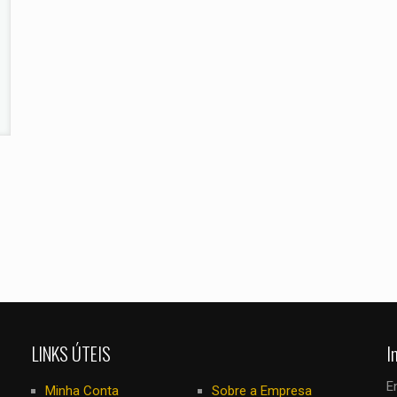
E-
Salvar meus
mail
*
navegador para
eu comentar.
LINKS ÚTEIS
I
E
Minha Conta
Sobre a Empresa