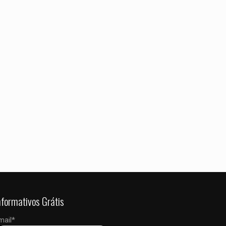
 dados neste
 a próxima vez que
nformativos Grátis
mail*