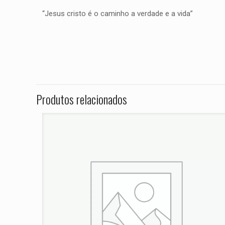
“Jesus cristo é o caminho a verdade e a vida”
Peso
Não há avaliações ai
Dimensões
Seja o primei
X ANO 2025”
Produtos relacionados
O seu endereço de e
Sua avaliação
*