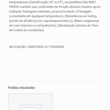
temperaturas (classificação HF ou FF), as pastilhas DALMATI
FRENO mantêm seu coeficiente de fricção elevado mesmo após
múltiplas frenagens intensas, proporcionando: (Frenagem
consistente em qualquer temperatura), (Resistência ao fading
(perda de eficiência por superaquecimento)), (Maior segurança
em uso intensivo e competições), (Modulação precisa do freio
em todas as condições).
APLICAÇÃO: DIANTEIRA OU TRASEIRA
Avaliações
Peso
0,300 kg
Não há avaliações ainda.
Dimensões
15 × 15 × 5 cm
Seja o primeiro a avaliar “PASTILHA DE
FREIO HARLEY Road Glide Custom
Produtos relacionados
FLTRX ANO 2010”
O seu endereço de e-mail não será publicado.
Campos
obrigatórios são marcados com
*