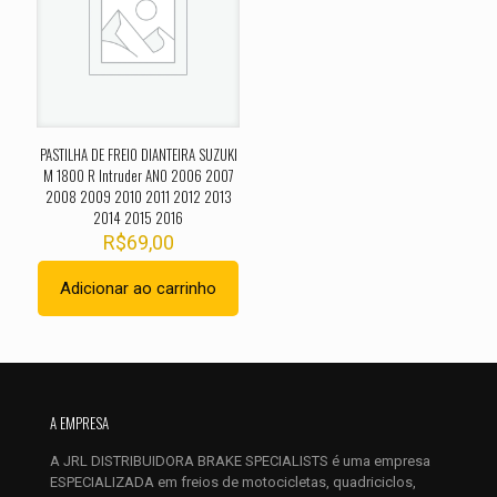
Sua avaliação
*
1 de 5
2 de 5
3 de 5
4 de 5
5 de 
estrelas
estrelas
estrelas
estrelas
estrel
PASTILHA DE FREIO DIANTEIRA SUZUKI
M 1800 R Intruder ANO 2006 2007
2008 2009 2010 2011 2012 2013
2014 2015 2016
R$
69,00
Adicionar ao carrinho
Nome
*
E-
mail
*
A EMPRESA
Salvar meus dados neste navegador para a próxima vez que
A JRL DISTRIBUIDORA BRAKE SPECIALISTS é uma empresa
eu comentar.
ESPECIALIZADA em freios de motocicletas, quadriciclos,