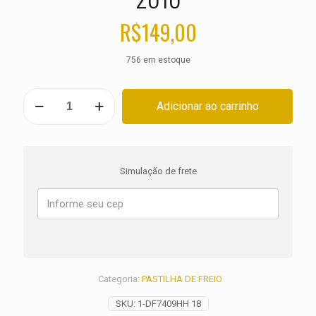
R$
149,00
756 em estoque
PASTILHA
Adicionar ao carrinho
DE
FREIO
HARLEY
Road
Glide
Simulação de frete
Custom
FLTRX
ANO
2010
quantidade
Categoria:
PASTILHA DE FREIO
SKU:
1-DF7409HH 18