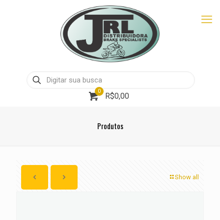
0
R$0,00
Produtos
Show all