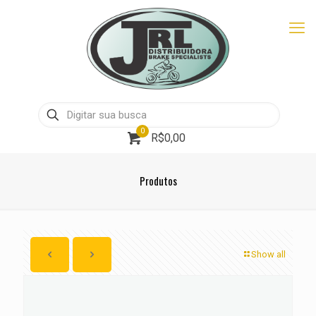
0
R$0,00
Produtos
Show all