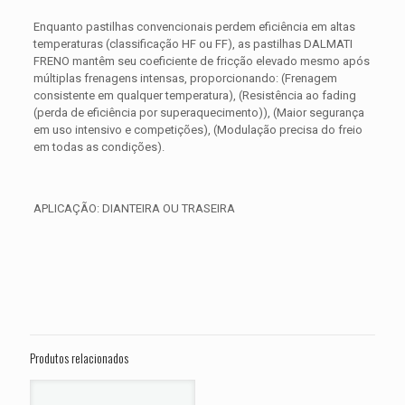
Enquanto pastilhas convencionais perdem eficiência em altas
temperaturas (classificação HF ou FF), as pastilhas DALMATI
FRENO mantêm seu coeficiente de fricção elevado mesmo após
múltiplas frenagens intensas, proporcionando: (Frenagem
consistente em qualquer temperatura), (Resistência ao fading
(perda de eficiência por superaquecimento)), (Maior segurança
em uso intensivo e competições), (Modulação precisa do freio
em todas as condições).
APLICAÇÃO: DIANTEIRA OU TRASEIRA
Avaliações
Peso
0,300 kg
Não há avaliações ainda.
Dimensões
15 × 15 × 5 cm
Seja o primeiro a avaliar “PASTILHA DE
FREIO HARLEY Road Glide Ultra FLTRU
Produtos relacionados
ANO 2011 2012 2013 2014 2015 2016”