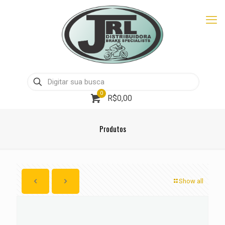
0
R$0,00
Produtos
Show all