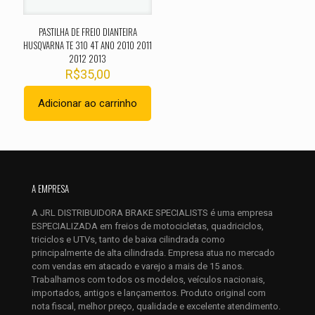
PASTILHA DE FREIO DIANTEIRA
HUSQVARNA TE 310 4T ANO 2010 2011
2012 2013
R$
35,00
Adicionar ao carrinho
Nome
*
E-
A EMPRESA
mail
*
A JRL DISTRIBUIDORA BRAKE SPECIALISTS é uma empresa
Salvar meus dados neste navegador para a próxima vez que
ESPECIALIZADA em freios de motocicletas, quadriciclos,
eu comentar.
triciclos e UTVs, tanto de baixa cilindrada como
principalmente de alta cilindrada. Empresa atua no mercado
com vendas em atacado e varejo a mais de 15 anos.
Trabalhamos com todos os modelos, veículos nacionais,
importados, antigos e lançamentos. Produto original com
nota fiscal, melhor preço, qualidade e excelente atendimento.