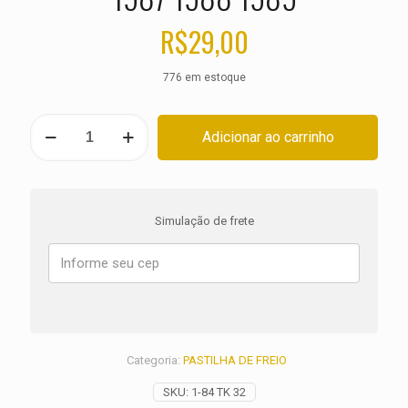
R$
29,00
776 em estoque
PASTILHA
Adicionar ao carrinho
DE
FREIO
KAWASAKI
GPZ
600
Simulação de frete
R
ANO
1985
1986
1987
1988
1989
quantidade
Categoria:
PASTILHA DE FREIO
SKU:
1-84 TK 32