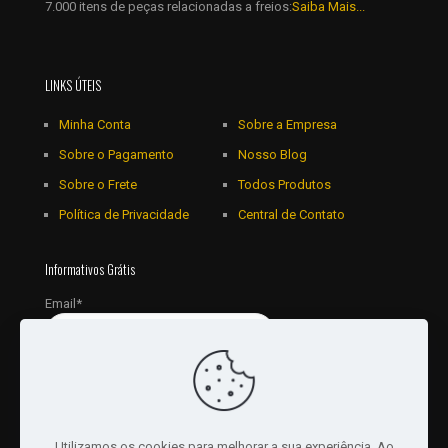
7.000 itens de peças relacionadas a freios:
Saiba Mais...
LINKS ÚTEIS
Minha Conta
Sobre a Empresa
Sobre o Pagamento
Nosso Blog
Sobre o Frete
Todos Produtos
Política de Privacidade
Central de Contato
Informativos Grátis
Email*
Utilizamos os cookies para melhorar a sua experiência. Ao