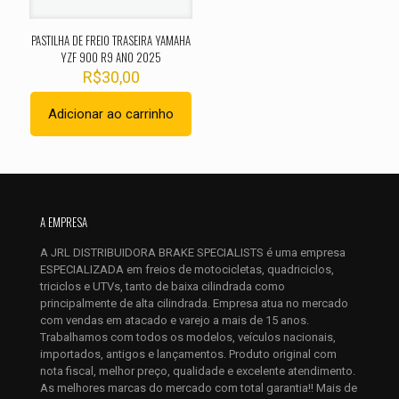
PASTILHA DE FREIO TRASEIRA YAMAHA
YZF 900 R9 ANO 2025
R$
30,00
Adicionar ao carrinho
Nome
*
A EMPRESA
E-
mail
*
A JRL DISTRIBUIDORA BRAKE SPECIALISTS é uma empresa
ESPECIALIZADA em freios de motocicletas, quadriciclos,
Salvar meus dados neste navegador para a próxima vez que
triciclos e UTVs, tanto de baixa cilindrada como
eu comentar.
principalmente de alta cilindrada. Empresa atua no mercado
com vendas em atacado e varejo a mais de 15 anos.
Trabalhamos com todos os modelos, veículos nacionais,
importados, antigos e lançamentos. Produto original com
nota fiscal, melhor preço, qualidade e excelente atendimento.
As melhores marcas do mercado com total garantia!! Mais de