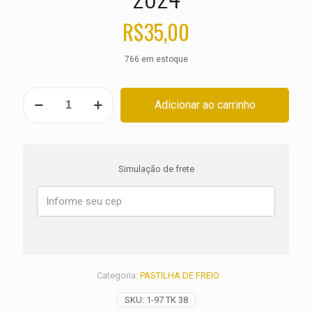
R$
35,00
766 em estoque
PASTILHA
Adicionar ao carrinho
DE
FREIO
TRASEIRA
DUCATI
937
Simulação de frete
DesertX
Rally
ANO
2024
quantidade
Categoria:
PASTILHA DE FREIO
SKU:
1-97 TK 38