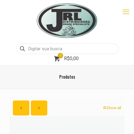
0
R$0,00
Produtos
Show all