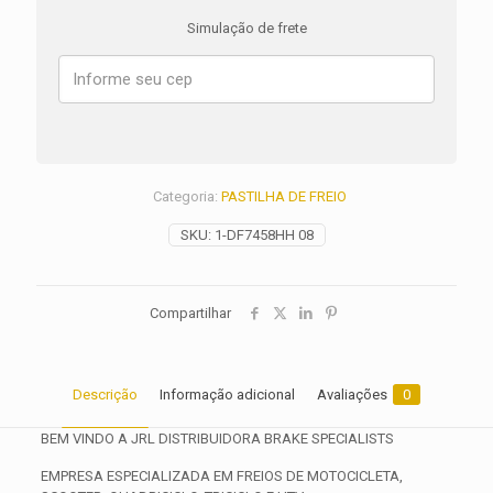
Dyna
Simulação de frete
Street
Bob
FXDB
ANO
2008
2009
2010
2011
Categoria:
PASTILHA DE FREIO
2012
2013
SKU:
1-DF7458HH 08
quantidade
Compartilhar
Descrição
Informação adicional
Avaliações
0
BEM VINDO A JRL DISTRIBUIDORA BRAKE SPECIALISTS
EMPRESA ESPECIALIZADA EM FREIOS DE MOTOCICLETA,