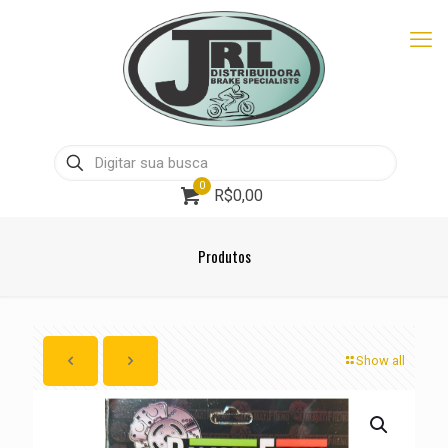
0
R$0,00
Produtos
Show all