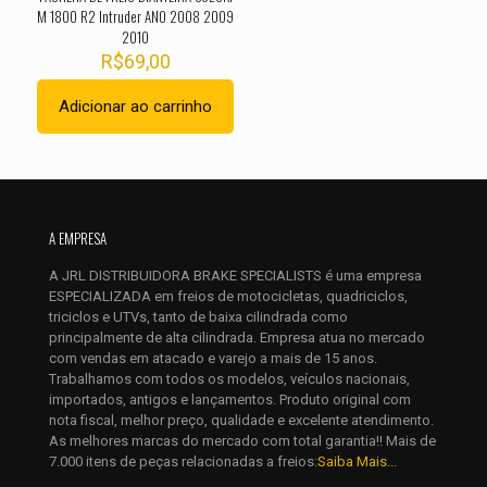
M 1800 R2 Intruder ANO 2008 2009
2010
R$
69,00
Adicionar ao carrinho
Nome
*
A EMPRESA
E-
A JRL DISTRIBUIDORA BRAKE SPECIALISTS é uma empresa
mail
*
ESPECIALIZADA em freios de motocicletas, quadriciclos,
Salvar meus dados neste navegador para a próxima vez que
triciclos e UTVs, tanto de baixa cilindrada como
eu comentar.
principalmente de alta cilindrada. Empresa atua no mercado
com vendas em atacado e varejo a mais de 15 anos.
Trabalhamos com todos os modelos, veículos nacionais,
importados, antigos e lançamentos. Produto original com
nota fiscal, melhor preço, qualidade e excelente atendimento.
As melhores marcas do mercado com total garantia!! Mais de
7.000 itens de peças relacionadas a freios:
Saiba Mais...