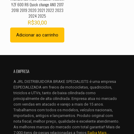
YZF 600 R6 Quick change ANO 2017
2018 2019 2020 2021 2022 2023
2024 2025
R$
30,00
Adicionar ao carrinho
Nome
*
A EMPRESA
E-
mail
*
A JRL DISTRIBUIDORA BRAKE SPECIALISTS é uma empresa
Salvar meus dados neste navegador para a próxima vez que
ESPECIALIZADA em freios de motocicletas, quadriciclos,
eu comentar.
triciclos e UTVs, tanto de baixa cilindrada como
principalmente de alta cilindrada. Empresa atua no mercado
com vendas em atacado e varejo a mais de 15 anos.
Trabalhamos com todos os modelos, veículos nacionais,
importados, antigos e lançamentos. Produto original com
nota fiscal, melhor preço, qualidade e excelente atendimento.
As melhores marcas do mercado com total garantia!! Mais de
7.000 itens de peças relacionadas a freios:
Saiba Mais...