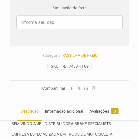
Dyna
Simulação de frete
Super
Glide
Custom
FXDC
ANO
2008
2009
2010
Categoria:
PASTILHA DE FREIO
2011
2012
SKU:
1-DF7458HH 09
2013
quantidade
Compartilhar
Descrição
Informação adicional
Avaliações
0
BEM VINDO A JRL DISTRIBUIDORA BRAKE SPECIALISTS
EMPRESA ESPECIALIZADA EM FREIOS DE MOTOCICLETA,