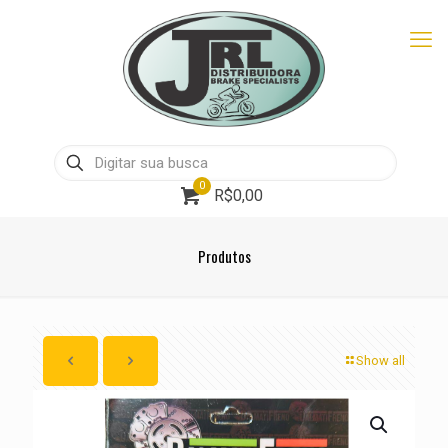
0
R$0,00
Produtos
Show all