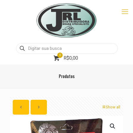
0
R$0,00
Produtos
Show all