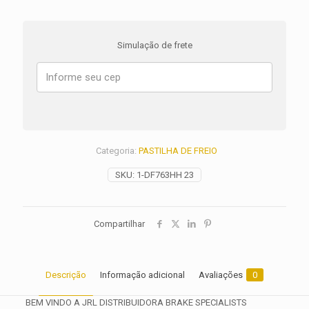
TRASEIRA
SUZUKI
GSX
Simulação de frete
1300
R
HAYABUSA
ANO
1999
2000
2001
2002
Categoria:
PASTILHA DE FREIO
2003
2004
SKU:
1-DF763HH 23
2005
2006
2007
quantidade
Compartilhar
Descrição
Informação adicional
Avaliações
0
BEM VINDO A JRL DISTRIBUIDORA BRAKE SPECIALISTS