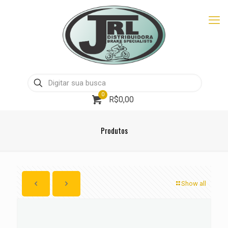
0
R$0,00
Produtos
Show all