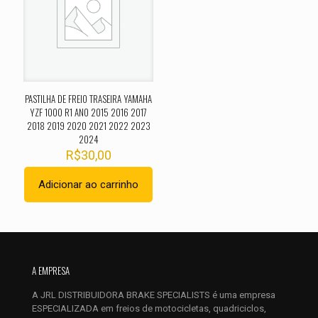
Sua avaliação
*
1 de 5
2 de 5
3 de 5
4 de 5
5 de 
estrelas
estrelas
estrelas
estrelas
estrel
PASTILHA DE FREIO TRASEIRA YAMAHA
YZF 1000 R1 ANO 2015 2016 2017
2018 2019 2020 2021 2022 2023
2024
R$
30,00
Adicionar ao carrinho
Nome
*
E-
mail
*
A EMPRESA
Salvar meus dados neste navegador para a próxima vez que
A JRL DISTRIBUIDORA BRAKE SPECIALISTS é uma empresa
eu comentar.
ESPECIALIZADA em freios de motocicletas, quadriciclos,