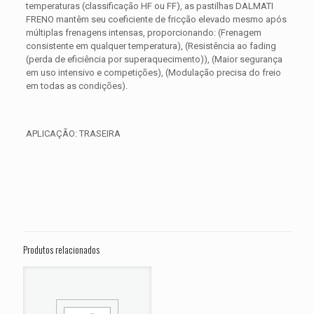
temperaturas (classificação HF ou FF), as pastilhas DALMATI
FRENO mantêm seu coeficiente de fricção elevado mesmo após
múltiplas frenagens intensas, proporcionando: (Frenagem
consistente em qualquer temperatura), (Resistência ao fading
(perda de eficiência por superaquecimento)), (Maior segurança
em uso intensivo e competições), (Modulação precisa do freio
em todas as condições).
APLICAÇÃO: TRASEIRA
Avaliações
Peso
0,300 kg
Não há avaliações ainda.
Dimensões
15 × 15 × 5 cm
Seja o primeiro a avaliar “PASTILHA DE
FREIO TRASEIRA HARLEY XL 1200 C
Produtos relacionados
ANO 2014 2015 2016 2017 2018 2019”
O seu endereço de e-mail não será publicado.
Campos
obrigatórios são marcados com
*