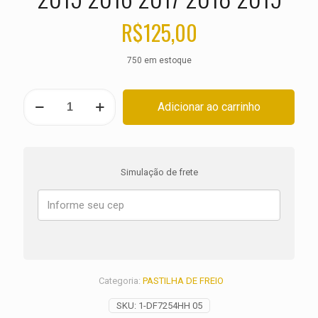
R$
125,00
750 em estoque
PASTILHA
Adicionar ao carrinho
DE
FREIO
TRASEIRA
HARLEY
XL
Simulação de frete
1200
C
ANO
2014
2015
2016
2017
2018
Categoria:
PASTILHA DE FREIO
2019
quantidade
SKU:
1-DF7254HH 05