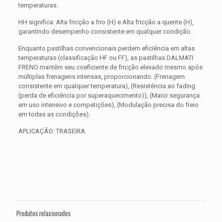
temperaturas.
HH significa: Alta fricção a frio (H) e Alta fricção a quente (H),
garantindo desempenho consistente em qualquer condição.
Enquanto pastilhas convencionais perdem eficiência em altas
temperaturas (classificação HF ou FF), as pastilhas DALMATI
FRENO mantêm seu coeficiente de fricção elevado mesmo após
múltiplas frenagens intensas, proporcionando: (Frenagem
consistente em qualquer temperatura), (Resistência ao fading
(perda de eficiência por superaquecimento)), (Maior segurança
em uso intensivo e competições), (Modulação precisa do freio
em todas as condições).
APLICAÇÃO: TRASEIRA
Avaliações
Peso
0,300 kg
Não há avaliações ainda.
Dimensões
15 × 15 × 5 cm
Seja o primeiro a avaliar “PASTILHA DE
FREIO TRASEIRA TRIUMPH 1700
Produtos relacionados
Thunderbird LT ANO 2014 A 2018”