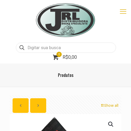
0
R$0,00
Produtos
Show all