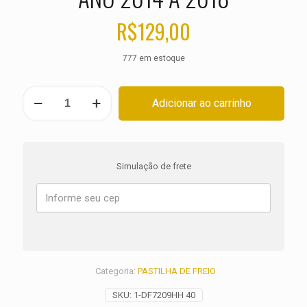
R$
129,00
777 em estoque
PASTILHA
Adicionar ao carrinho
DE
FREIO
TRASEIRA
TRIUMPH
1700
Simulação de frete
Thunderbird
LT
ANO
2014
A
2018
quantidade
Categoria:
PASTILHA DE FREIO
SKU:
1-DF7209HH 40