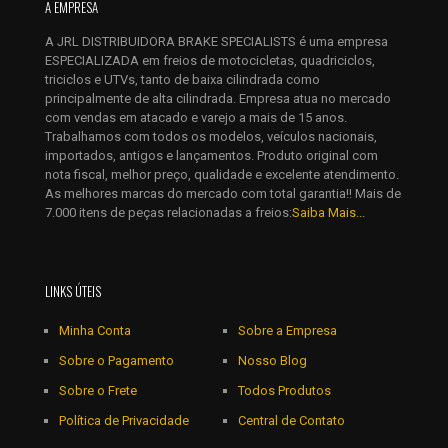
A EMPRESA
Salvar meus dados neste navegador para a próxima vez que
A JRL DISTRIBUIDORA BRAKE SPECIALISTS é uma empresa
eu comentar.
ESPECIALIZADA em freios de motocicletas, quadriciclos,
triciclos e UTVs, tanto de baixa cilindrada como
principalmente de alta cilindrada. Empresa atua no mercado
com vendas em atacado e varejo a mais de 15 anos.
Trabalhamos com todos os modelos, veículos nacionais,
importados, antigos e lançamentos. Produto original com
nota fiscal, melhor preço, qualidade e excelente atendimento.
As melhores marcas do mercado com total garantia!! Mais de
7.000 itens de peças relacionadas a freios:
Saiba Mais...
LINKS ÚTEIS
Minha Conta
Sobre a Empresa
Sobre o Pagamento
Nosso Blog
Sobre o Frete
Todos Produtos
Política de Privacidade
Central de Contato