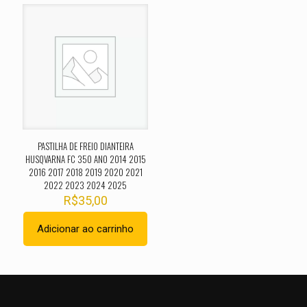
O seu endereço de e-mail não será publicado.
Campos
obrigatórios são marcados com
*
Sua avaliação
*
1 de 5
2 de 5
3 de 5
4 de 5
5 de 
estrelas
estrelas
estrelas
estrelas
estrel
PASTILHA DE FREIO DIANTEIRA
HUSQVARNA FC 350 ANO 2014 2015
2016 2017 2018 2019 2020 2021
2022 2023 2024 2025
R$
35,00
Adicionar ao carrinho
Nome
*
E-
mail
*