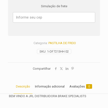
TIGER
Simulação de frete
1200
GT
Explorer
ANO
2022
2023
2024
2025
Categoria:
PASTILHA DE FREIO
2026
quantidade
SKU:
1-DF7213HH 02
Compartilhar
Descrição
Informação adicional
Avaliações
0
BEM VINDO A JRL DISTRIBUIDORA BRAKE SPECIALISTS