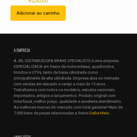
R$
30,00
Adicionar ao carrinho
Nome
*
A EMPRESA
E-
mail
*
A JRL DISTRIBUIDORA BRAKE SPECIALISTS é uma empresa
Salvar meus dados neste navegador para a próxima vez que
ESPECIALIZADA em freios de motocicletas, quadriciclos,
eu comentar.
triciclos e UTVs, tanto de baixa cilindrada como
principalmente de alta cilindrada. Empresa atua no mercado
com vendas em atacado e varejo a mais de 15 anos.
Trabalhamos com todos os modelos, veículos nacionais,
importados, antigos e lançamentos. Produto original com
nota fiscal, melhor preço, qualidade e excelente atendimento.
As melhores marcas do mercado com total garantia!! Mais de
7.000 itens de peças relacionadas a freios:
Saiba Mais...