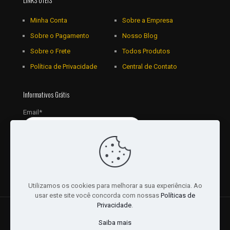
LINKS ÚTEIS
Minha Conta
Sobre a Empresa
Sobre o Pagamento
Nosso Blog
Sobre o Frete
Todos Produtos
Política de Privacidade
Central de Contato
Informativos Grátis
Email*
Utilizamos os cookies para melhorar a sua experiência. Ao
usar este site você concorda com nossas
Políticas de
Privacidade
.
© 2018 - 2026 Todos os Direitos reservados a JRL
Saiba mais
Distribuidora Ltda - CNPJ: 16757010/0001-06. | Desenvolvido