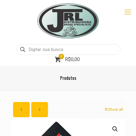
0
R$0,00
Produtos
Show all