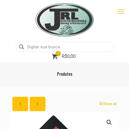
0
R$0,00
Produtos
Show all