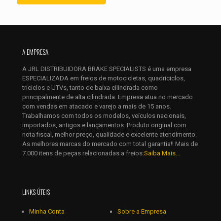
Nome
*
E-
A EMPRESA
mail
*
A JRL DISTRIBUIDORA BRAKE SPECIALISTS é uma empresa
Salvar meus dados neste navegador para a próxima vez que
ESPECIALIZADA em freios de motocicletas, quadriciclos,
eu comentar.
triciclos e UTVs, tanto de baixa cilindrada como
principalmente de alta cilindrada. Empresa atua no mercado
com vendas em atacado e varejo a mais de 15 anos.
Trabalhamos com todos os modelos, veículos nacionais,
importados, antigos e lançamentos. Produto original com
nota fiscal, melhor preço, qualidade e excelente atendimento.
As melhores marcas do mercado com total garantia!! Mais de
7.000 itens de peças relacionadas a freios:
Saiba Mais...
LINKS ÚTEIS
Minha Conta
Sobre a Empresa