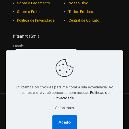
Sobre o Pagamento
Nosso Blog
Sobre o Frete
Todos Produtos
Política de Privacidade
Central de Contato
Informativos Grátis
Email*
Utilizamos os cookies para melhorar a sua experiência. Ao
usar este site você concorda com nossas
Políticas de
Privacidade
.
© 2018 - 2026 Todos os Direitos reservados a JRL
Saiba mais
Distribuidora Ltda - CNPJ: 16757010/0001-06. | Desenvolvido
por:
Websites Br
Aceito