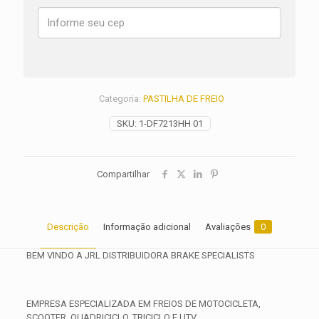
GT
ANO
2022
2023
2024
2025
2026
Categoria:
PASTILHA DE FREIO
quantidade
SKU:
1-DF7213HH 01
Compartilhar
Descrição
Informação adicional
Avaliações
0
BEM VINDO A JRL DISTRIBUIDORA BRAKE SPECIALISTS
EMPRESA ESPECIALIZADA EM FREIOS DE MOTOCICLETA,
SCOOTER, QUADRICICLO, TRICICLO E UTV.