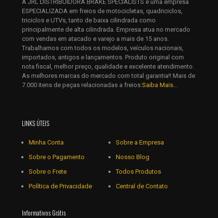
A JRL DISTRIBUIDORA BRAKE SPECIALISTS é uma empresa
E-
ESPECIALIZADA em freios de motocicletas, quadriciclos,
mail
*
triciclos e UTVs, tanto de baixa cilindrada como
Salvar meus dados neste navegador para a próxima vez que
principalmente de alta cilindrada. Empresa atua no mercado
eu comentar.
com vendas em atacado e varejo a mais de 15 anos.
Trabalhamos com todos os modelos, veículos nacionais,
importados, antigos e lançamentos. Produto original com
nota fiscal, melhor preço, qualidade e excelente atendimento.
As melhores marcas do mercado com total garantia!! Mais de
7.000 itens de peças relacionadas a freios:
Saiba Mais...
LINKS ÚTEIS
Minha Conta
Sobre a Empresa
Sobre o Pagamento
Nosso Blog
Sobre o Frete
Todos Produtos
Política de Privacidade
Central de Contato
Informativos Grátis