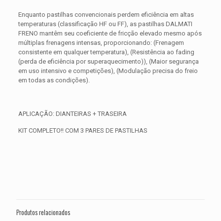
Enquanto pastilhas convencionais perdem eficiência em altas
temperaturas (classificação HF ou FF), as pastilhas DALMATI
FRENO mantêm seu coeficiente de fricção elevado mesmo após
múltiplas frenagens intensas, proporcionando: (Frenagem
consistente em qualquer temperatura), (Resistência ao fading
(perda de eficiência por superaquecimento)), (Maior segurança
em uso intensivo e competições), (Modulação precisa do freio
em todas as condições).
APLICAÇÃO: DIANTEIRAS + TRASEIRA
KIT COMPLETO!! COM 3 PARES DE PASTILHAS
Avaliações
Peso
0,850 kg
Não há avaliações ainda.
Dimensões
15 × 15 × 5 cm
Seja o primeiro a avaliar “KIT PASTILHA
DE FREIO BMW K 1600 Grand America
Produtos relacionados
ano 2018 2019 2020 2021 2022 2023