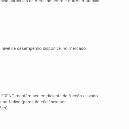
na partículas de metal de cobre e outros materiais
to nível de desempenho disponível no mercado,
TI FRENO mantêm seu coeficiente de fricção elevado
ao fading (perda de eficiência por
ões).