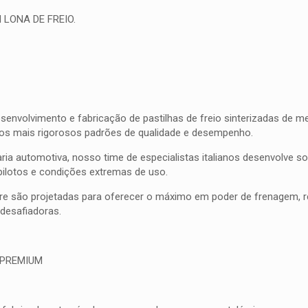
 LONA DE FREIO.
olvimento e fabricação de pastilhas de freio sinterizadas de meta
 os mais rigorosos padrões de qualidade e desempenho.
ia automotiva, nosso time de especialistas italianos desenvolve 
pilotos e condições extremas de uso.
bre são projetadas para oferecer o máximo em poder de frenagem, res
esafiadoras.
 PREMIUM