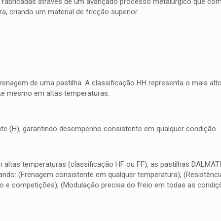
 fabricadas através de um avançado processo metalúrgico que combi
, criando um material de fricção superior.
frenagem de uma pastilha. A classificação HH representa o mais al
nte mesmo em altas temperaturas.
quente (H), garantindo desempenho consistente em qualquer condição.
m altas temperaturas (classificação HF ou FF), as pastilhas DALMA
do: (Frenagem consistente em qualquer temperatura), (Resistência 
o e competições), (Modulação precisa do freio em todas as condiç