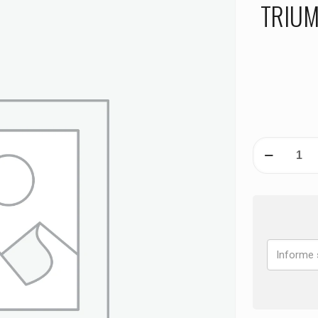
TRIUM
PASTILHA
DE
FREIO
TRASEIRA
TRIUMPH
Daytona
R
Triple
675
ANO
2011
2012