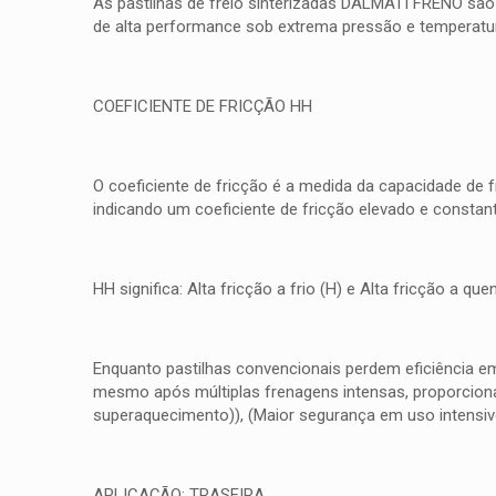
As pastilhas de freio sinterizadas DALMATI FRENO são
de alta performance sob extrema pressão e temperatura
COEFICIENTE DE FRICÇÃO HH
O coeficiente de fricção é a medida da capacidade de 
indicando um coeficiente de fricção elevado e consta
HH significa: Alta fricção a frio (H) e Alta fricção a 
Enquanto pastilhas convencionais perdem eficiência e
mesmo após múltiplas frenagens intensas, proporcionan
superaquecimento)), (Maior segurança em uso intensiv
APLICAÇÃO: TRASEIRA