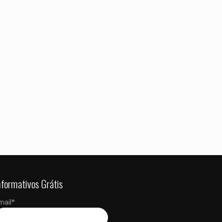
 dados neste
 a próxima vez que
nformativos Grátis
mail*