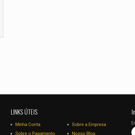
E-
Salvar meus
mail
*
navegador para
eu comentar.
LINKS ÚTEIS
I
E
Minha Conta
Sobre a Empresa
Sobre o Pagamento
Nosso Blog