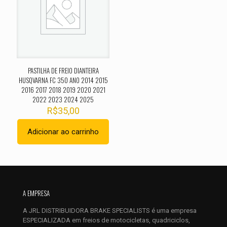
Sua avaliação
*
1 de 5
2 de 5
3 de 5
4 de 5
5 de 
estrelas
estrelas
estrelas
estrelas
estrel
PASTILHA DE FREIO DIANTEIRA
HUSQVARNA FC 350 ANO 2014 2015
2016 2017 2018 2019 2020 2021
2022 2023 2024 2025
R$
35,00
Adicionar ao carrinho
Nome
*
E-
mail
*
A EMPRESA
Salvar meus dados neste navegador para a próxima vez que
A JRL DISTRIBUIDORA BRAKE SPECIALISTS é uma empresa
eu comentar.
ESPECIALIZADA em freios de motocicletas, quadriciclos,