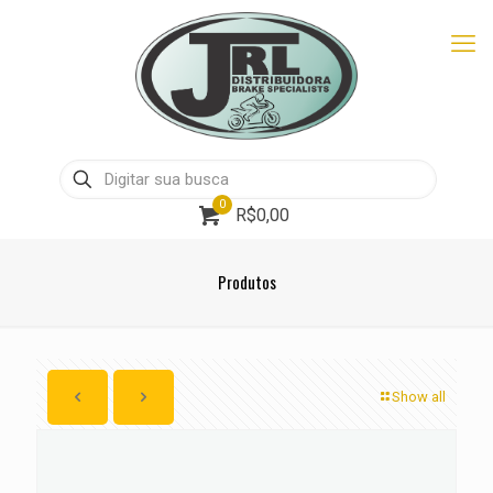
0
R$0,00
Produtos
Show all