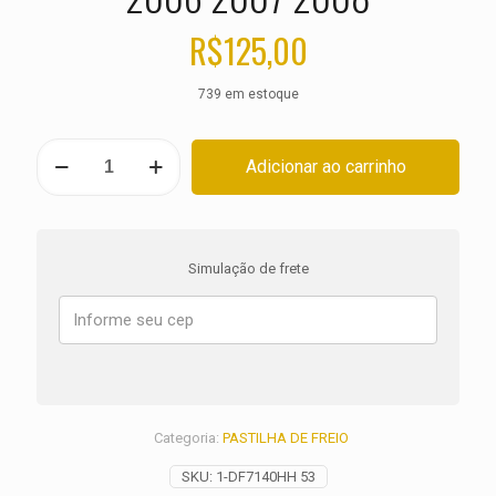
R$
125,00
739 em estoque
PASTILHA
Adicionar ao carrinho
DE
FREIO
TRASEIRA
TRIUMPH
Daytona
Simulação de frete
675
ANO
2006
2007
2008
quantidade
Categoria:
PASTILHA DE FREIO
SKU:
1-DF7140HH 53