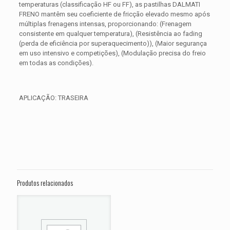
temperaturas (classificação HF ou FF), as pastilhas DALMATI
FRENO mantêm seu coeficiente de fricção elevado mesmo após
múltiplas frenagens intensas, proporcionando: (Frenagem
consistente em qualquer temperatura), (Resistência ao fading
(perda de eficiência por superaquecimento)), (Maior segurança
em uso intensivo e competições), (Modulação precisa do freio
em todas as condições).
APLICAÇÃO: TRASEIRA
Avaliações
Peso
0,300 kg
Não há avaliações ainda.
Dimensões
15 × 15 × 5 cm
Seja o primeiro a avaliar “PASTILHA DE
FREIO TRASEIRA TRIUMPH Daytona 675
Produtos relacionados
ANO 2006 2007 2008”
O seu endereço de e-mail não será publicado.
Campos
obrigatórios são marcados com
*