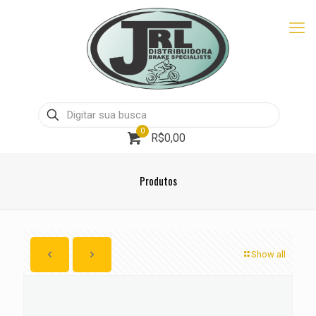
0
R$0,00
Produtos
Show all