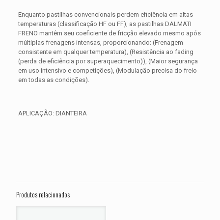
Enquanto pastilhas convencionais perdem eficiência em altas
temperaturas (classificação HF ou FF), as pastilhas DALMATI
FRENO mantêm seu coeficiente de fricção elevado mesmo após
múltiplas frenagens intensas, proporcionando: (Frenagem
consistente em qualquer temperatura), (Resistência ao fading
(perda de eficiência por superaquecimento)), (Maior segurança
em uso intensivo e competições), (Modulação precisa do freio
em todas as condições).
APLICAÇÃO: DIANTEIRA
Avaliações
Peso
0,350 kg
Não há avaliações ainda.
Dimensões
15 × 15 × 5 cm
Seja o primeiro a avaliar “PASTILHA DE
FREIO DIANTEIRA HARLEY Electra Glide
Produtos relacionados
Classic FLHTC ANO 2011 2012 2013
2014 2015 2016”