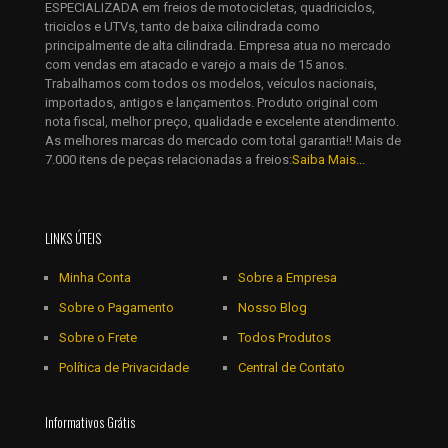
ESPECIALIZADA em freios de motocicletas, quadriciclos,
Salvar meus dados neste navegador para a próxima vez que
triciclos e UTVs, tanto de baixa cilindrada como
eu comentar.
principalmente de alta cilindrada. Empresa atua no mercado
com vendas em atacado e varejo a mais de 15 anos.
Trabalhamos com todos os modelos, veículos nacionais,
importados, antigos e lançamentos. Produto original com
nota fiscal, melhor preço, qualidade e excelente atendimento.
As melhores marcas do mercado com total garantia!! Mais de
7.000 itens de peças relacionadas a freios:
Saiba Mais...
LINKS ÚTEIS
Minha Conta
Sobre a Empresa
Sobre o Pagamento
Nosso Blog
Sobre o Frete
Todos Produtos
Política de Privacidade
Central de Contato
Informativos Grátis