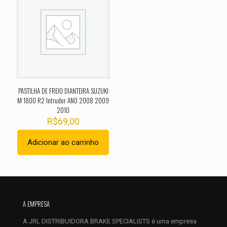
O seu endereço de e-mail não será publicado.
Campos
obrigatórios são marcados com
*
Sua avaliação
*
1 de 5
2 de 5
3 de 5
4 de 5
5 de 
estrelas
estrelas
estrelas
estrelas
estrel
PASTILHA DE FREIO DIANTEIRA SUZUKI
M 1800 R2 Intruder ANO 2008 2009
2010
R$
69,00
Adicionar ao carrinho
Nome
*
A EMPRESA
E-
A JRL DISTRIBUIDORA BRAKE SPECIALISTS é uma empresa
mail
*