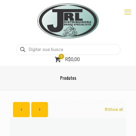
0
R$0,00
Produtos
Show all