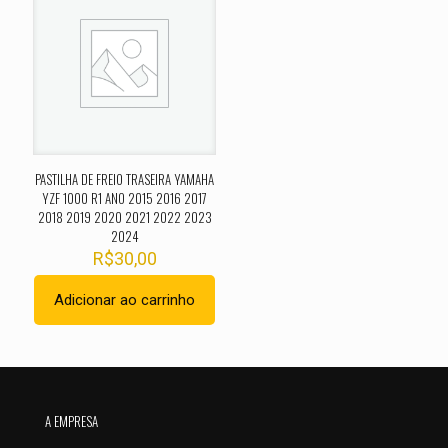
O seu endereço de e-mail não será publicado.
Campos
obrigatórios são marcados com
*
Sua avaliação
*
1 de 5
2 de 5
3 de 5
4 de 5
5 de 
estrelas
estrelas
estrelas
estrelas
estrel
PASTILHA DE FREIO TRASEIRA YAMAHA
YZF 1000 R1 ANO 2015 2016 2017
2018 2019 2020 2021 2022 2023
2024
R$
30,00
Adicionar ao carrinho
Nome
*
A EMPRESA
E-
mail
*