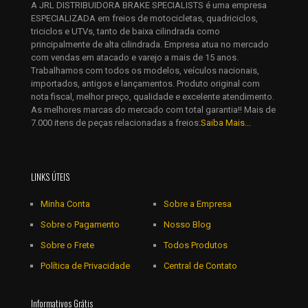
A JRL DISTRIBUIDORA BRAKE SPECIALISTS é uma empresa
Salvar meus dados neste navegador para a próxima vez que
ESPECIALIZADA em freios de motocicletas, quadriciclos,
eu comentar.
triciclos e UTVs, tanto de baixa cilindrada como
principalmente de alta cilindrada. Empresa atua no mercado
com vendas em atacado e varejo a mais de 15 anos.
Trabalhamos com todos os modelos, veículos nacionais,
importados, antigos e lançamentos. Produto original com
nota fiscal, melhor preço, qualidade e excelente atendimento.
As melhores marcas do mercado com total garantia!! Mais de
7.000 itens de peças relacionadas a freios:
Saiba Mais...
LINKS ÚTEIS
Minha Conta
Sobre a Empresa
Sobre o Pagamento
Nosso Blog
Sobre o Frete
Todos Produtos
Política de Privacidade
Central de Contato
Informativos Grátis