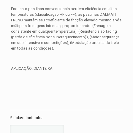
Enquanto pastilhas convencionais perdem eficiência em altas
temperaturas (classificação HF ou FF), as pastilhas DALMATI
FRENO mantêm seu coeficiente de fricção elevado mesmo após
múltiplas frenagens intensas, proporcionando: (Frenagem
consistente em qualquer temperatura), (Resistência ao fading
(perda de eficiência por superaquecimento)), (Maior segurança
em uso intensivo e competições), (Modulação precisa do freio
em todas as condições).
APLICAÇÃO: DIANTEIRA
Avaliações
Peso
0,350 kg
Não há avaliações ainda.
Dimensões
15 × 15 × 5 cm
Seja o primeiro a avaliar “PASTILHA DE
FREIO DIANTEIRA HARLEY Ultra Electra
Produtos relacionados
Glide FLHTK ANO 2011 2012 2013 2014
2015 2016”